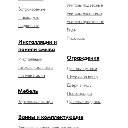
Унитазы подвесные
Встраиваемые
Унитазы напольные
Накладные
Унитазы приставные
Подвесные
Биде
Писсуары
Инсталляции и
панели смыва
Ограждения
Инсталляции
Готовые комплекты
Душевые уголки
Панели смыва
Шторки на ванну
Двери в нишу
Мебель
Перегородки
Зеркальные шкафы
Душевые поддоны
Ванны и комплектующие
Акриловые ванны прямоугольные