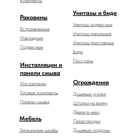
Комплекты
Унитазы и биде
Раковины
Унитазы подвесные
Встраиваемые
Унитазы напольные
Накладные
Унитазы приставные
Подвесные
Биде
Писсуары
Инсталляции и
панели смыва
Ограждения
Инсталляции
Готовые комплекты
Душевые уголки
Панели смыва
Шторки на ванну
Двери в нишу
Мебель
Перегородки
Зеркальные шкафы
Душевые поддоны