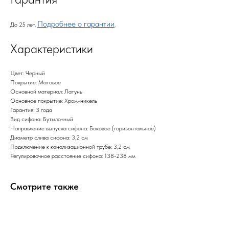
Подробнее о гарантии
До 25 лет.
.
Характеристики
Цвет: Черный
Покрытие: Матовое
Основной материал: Латунь
Основное покрытие: Хром-никель
Гарантия: 3 года
Вид сифона: Бутылочный
Направление выпуска сифона: Боковое (горизонтальное)
Диаметр слива сифона: 3,2 см
Подключение к канализационной трубе: 3,2 см
Регулировочное расстояние сифона: 138-238 мм
Смотрите также