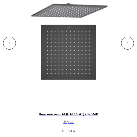
R
Верхний душ AQUATEK AQ2078MB
См
Черный
11 030
р.