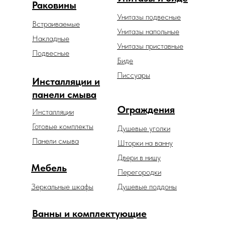
Раковины
Унитазы подвесные
Встраиваемые
Унитазы напольные
Накладные
Унитазы приставные
Подвесные
Биде
Писсуары
Инсталляции и
панели смыва
Ограждения
Инсталляции
Готовые комплекты
Душевые уголки
Панели смыва
Шторки на ванну
Двери в нишу
Мебель
Перегородки
Зеркальные шкафы
Душевые поддоны
Ванны и комплектующие