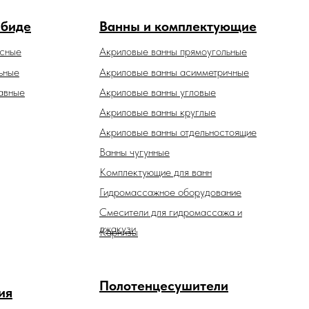
 биде
Ванны и комплектующие
есные
Акриловые ванны прямоугольные
ьные
Акриловые ванны асимметричные
авные
Акриловые ванны угловые
Акриловые ванны круглые
Акриловые ванны отдельностоящие
Ванны чугунные
Комплектующие для ванн
Гидромассажное оборудование
Смесители для гидромассажа и
джакузи
Карнизы
Полотенцесушители
ия