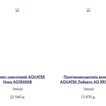
лект смесителей AQUATEK
Полотенцесушитель вод
Ника AQ1830MB
AQUATEK Либерти AQ RR
50х80
Черный
Черный
22 560
р.
13 870
р.