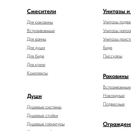
Смесители
Унитазы и
Унитазы подв
Для раковины
Встраиваемые
Унитазы напол
Для ванны
Унитазы прист
Для душа
Биде
Для биде
Писсуары
Для кухни
Комплекты
Раковины
Встраиваемые
Души
Накладные
Подвесные
Душевые системы
Душевые стойки
Огражден
Душевые гарнитуры