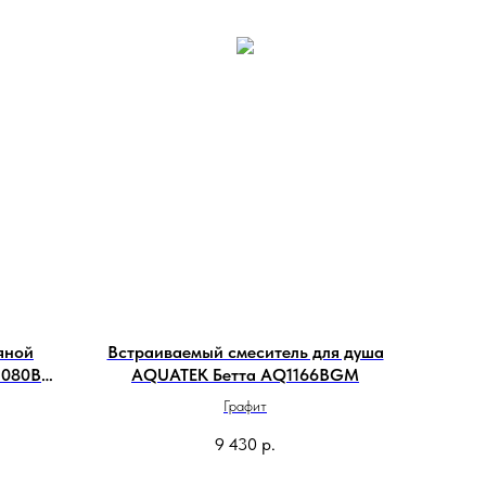
яной
Встраиваемый смеситель для душа
1080BL
AQUATEK Бетта AQ1166BGM
Графит
9 430
р.