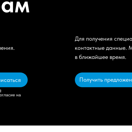
рам
Для получения специа
ления.
контактные данные. 
в ближайшее время.
Получить предложе
исаться
в
огласие на