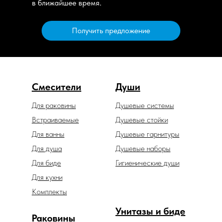
в ближайшее время.
Получить предложение
Смесители
Души
Для раковины
Душевые системы
Встраиваемые
Душевые стойки
Для ванны
Душевые гарнитуры
Для душа
Душевые наборы
Для биде
Гигиенические души
Для кухни
Комплекты
Унитазы и биде
Раковины