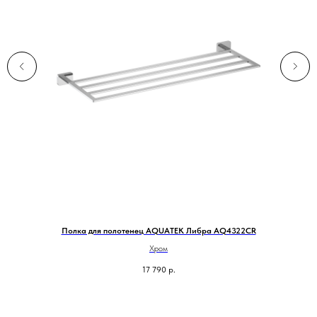
Полка для полотенец AQUATEK Либра AQ4322CR
Хром
17 790
р.