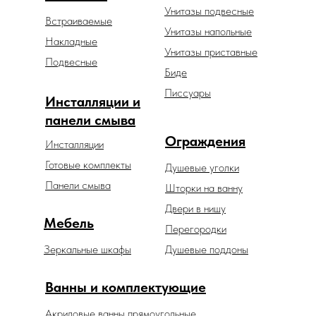
Унитазы подвесные
Встраиваемые
Унитазы напольные
Накладные
Унитазы приставные
Подвесные
Биде
Писсуары
Инсталляции и
панели смыва
Ограждения
Инсталляции
Готовые комплекты
Душевые уголки
Панели смыва
Шторки на ванну
Двери в нишу
Мебель
Перегородки
Зеркальные шкафы
Душевые поддоны
Ванны и комплектующие
Акриловые ванны прямоугольные