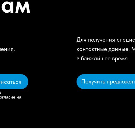
рам
Для получения специа
ления.
контактные данные. 
в ближайшее время.
Получить предложе
исаться
в
огласие на