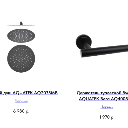
ий душ AQUATEK AQ2075MB
Держатель туалетной бу
AQUATEK Вега AQ400
Черный
Черный
6 980
р.
1 970
р.