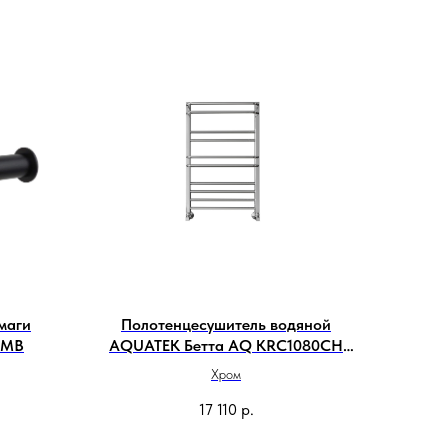
маги
Полотенцесушитель водяной
8MB
AQUATEK Бетта AQ KRC1080CH
50х80
Хром
17 110
р.