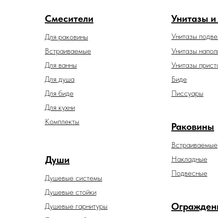
Смесители
Унитазы и
Унитазы подв
Для раковины
Встраиваемые
Унитазы напол
Для ванны
Унитазы прист
Для душа
Биде
Для биде
Писсуары
Для кухни
Комплекты
Раковины
Встраиваемые
Души
Накладные
Подвесные
Душевые системы
Душевые стойки
Огражден
Душевые гарнитуры