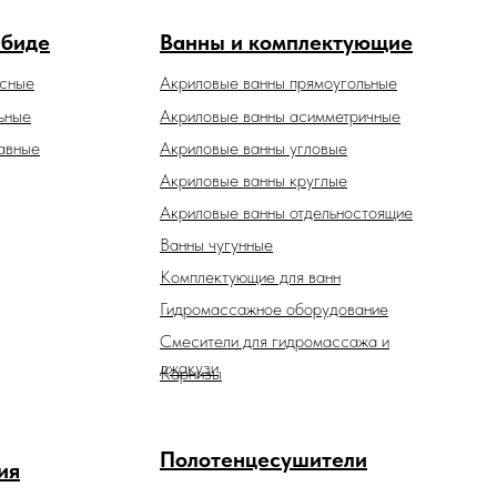
 биде
Ванны и комплектующие
есные
Акриловые ванны прямоугольные
ьные
Акриловые ванны асимметричные
авные
Акриловые ванны угловые
Акриловые ванны круглые
Акриловые ванны отдельностоящие
Ванны чугунные
Комплектующие для ванн
Гидромассажное оборудование
Смесители для гидромассажа и
джакузи
Карнизы
Полотенцесушители
ия