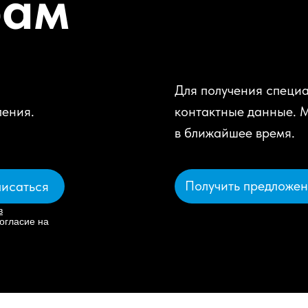
рам
Для получения специа
ления.
контактные данные. 
в ближайшее время.
Получить предложе
исаться
в
огласие на