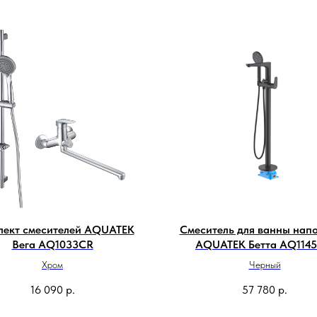
лект смесителей AQUATEK
Смеситель для ванны нап
Вега AQ1033CR
AQUATEK Бетта AQ114
Хром
Черный
16 090
р.
57 780
р.