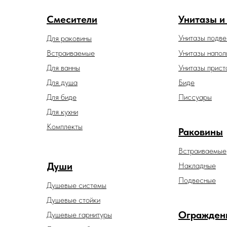
Смесители
Унитазы и
Унитазы подв
Для раковины
Встраиваемые
Унитазы напол
Для ванны
Унитазы прист
Для душа
Биде
Для биде
Писсуары
Для кухни
Комплекты
Раковины
Встраиваемые
Души
Накладные
Подвесные
Душевые системы
Душевые стойки
Огражден
Душевые гарнитуры