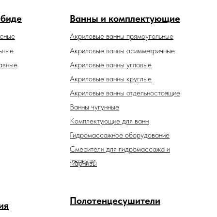
 биде
Ванны и комплектующие
есные
Акриловые ванны прямоугольные
ьные
Акриловые ванны асимметричные
авные
Акриловые ванны угловые
Акриловые ванны круглые
Акриловые ванны отдельностоящие
Ванны чугунные
Комплектующие для ванн
Гидромассажное оборудование
Смесители для гидромассажа и
джакузи
Карнизы
Полотенцесушители
ия