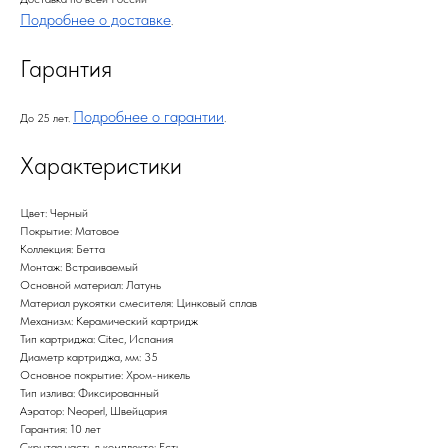
Подробнее о доставке
.
Гарантия
Подробнее о гарантии
До 25 лет.
.
Характеристики
Цвет: Черный
Покрытие: Матовое
Коллекция: Бетта
Монтаж: Встраиваемый
Основной материал: Латунь
Материал рукоятки смесителя: Цинковый сплав
Механизм: Керамический картридж
Тип картриджа: Citec, Испания
Диаметр картриджа, мм: 35
Основное покрытие: Хром-никель
Тип излива: Фиксированный
Аэратор: Neoperl, Швейцария
Гарантия: 10 лет
Скрытая часть в комплекте: Есть