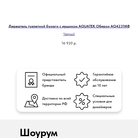
Держатель туалетной бумаги с ершиком AQUATEK Оберон AQ4231MB
В
Черный
16 920
р.
Официальный
Гарантийное
представитель
обслуживание
бренда
до 10 лет
Специальные
Доставка по всей
условия для
территории РФ
дизайнеров
Шоурум