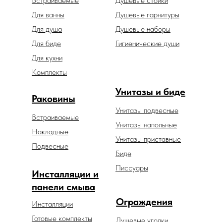
Встраиваемые
Душевые стойки
Для ванны
Душевые гарнитуры
Для душа
Душевые наборы
Для биде
Гигиенические души
Для кухни
Комплекты
Унитазы и биде
Раковины
Унитазы подвесные
Встраиваемые
Унитазы напольные
Накладные
Унитазы приставные
Подвесные
Биде
Писсуары
Инсталляции и
панели смыва
Ограждения
Инсталляции
Готовые комплекты
Душевые уголки