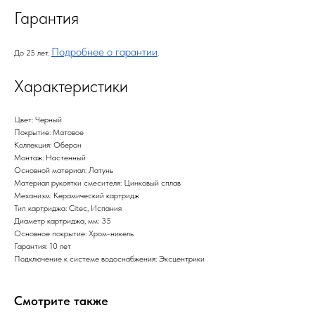
Гарантия
Подробнее о гарантии
До 25 лет.
.
Характеристики
Цвет: Черный
Покрытие: Матовое
Коллекция: Оберон
Монтаж: Настенный
Основной материал: Латунь
Материал рукоятки смесителя: Цинковый сплав
Механизм: Керамический картридж
Тип картриджа: Citec, Испания
Диаметр картриджа, мм: 35
Основное покрытие: Хром-никель
Гарантия: 10 лет
Подключение к системе водоснабжения: Эксцентрики
Смотрите также