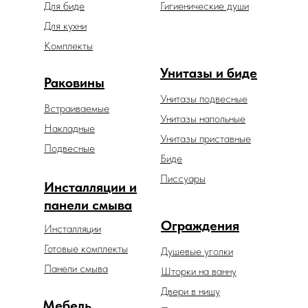
Для биде
Гигиенические души
Для кухни
Комплекты
Унитазы и биде
Раковины
Унитазы подвесные
Встраиваемые
Унитазы напольные
Накладные
Унитазы приставные
Подвесные
Биде
Писсуары
Инсталляции и
панели смыва
Ограждения
Инсталляции
Готовые комплекты
Душевые уголки
Панели смыва
Шторки на ванну
Двери в нишу
Мебель