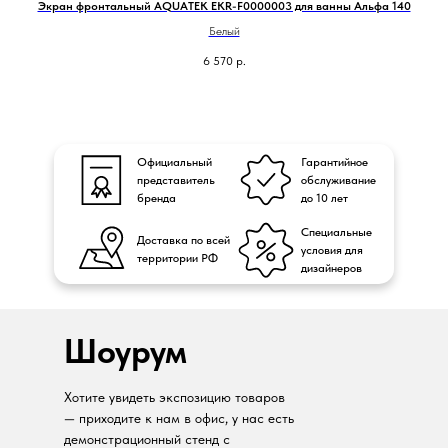
Экран фронтальный AQUATEK EKR-F0000003 для ванны Альфа 140
Белый
6 570
р.
Официальный
Гарантийное
представитель
обслуживание
бренда
до 10 лет
Специальные
Доставка по всей
условия для
территории РФ
дизайнеров
Шоурум
Хотите увидеть экспозицию товаров
— приходите к нам в офис, у нас есть
демонстрационный стенд с