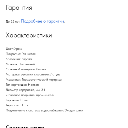
Гарантия
Подробнее о гарантии
До 25 лет.
.
Характеристики
Цвет: Хром
Покрытие: Глянцевое
Коллекция: Европа
Монтаж: Настенный
Основной материал: Латунь
Материал рукоятки смесителя: Латунь
Механизм: Термостатический картридж
Тип картриджа: Hensen
Диаметр картриджа, мм: 34
Основное покрытие: Хром-никель
Гарантия: 10 лет
Термостат: Есть
Подключение к системе водоснабжения: Эксцентрики
Смотрите также