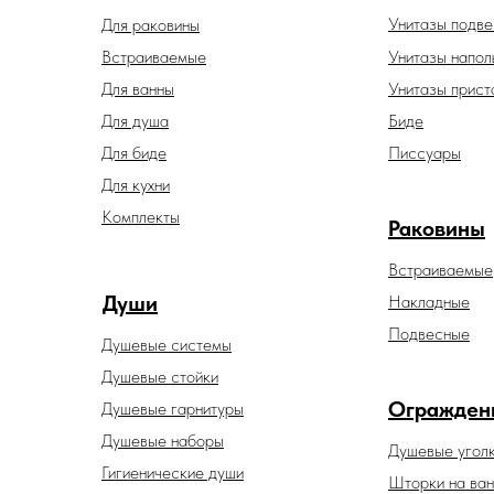
Унитазы подв
Для раковины
Встраиваемые
Унитазы напол
Для ванны
Унитазы прист
Для душа
Биде
Для биде
Писсуары
Для кухни
Комплекты
Раковины
Встраиваемые
Души
Накладные
Подвесные
Душевые системы
Душевые стойки
Огражден
Душевые гарнитуры
Душевые наборы
Душевые угол
Гигиенические души
Шторки на ван