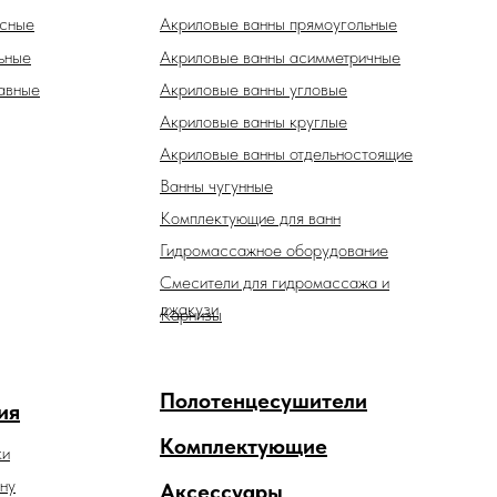
есные
Акриловые ванны прямоугольные
ьные
Акриловые ванны асимметричные
авные
Акриловые ванны угловые
Акриловые ванны круглые
Акриловые ванны отдельностоящие
Ванны чугунные
Комплектующие для ванн
Гидромассажное оборудование
Смесители для гидромассажа и
джакузи
Карнизы
Полотенцесушители
ия
Комплектующие
ки
ну
Аксессуары