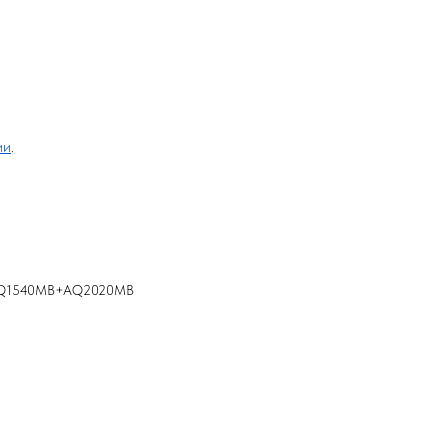
ии
.
+AQ1540MB+AQ2020MB