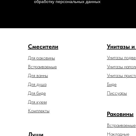
обработку персональных данных
Смесители
Унитазы и
Унитазы подв
Для раковины
Встраиваемые
Унитазы напол
Для ванны
Унитазы прист
Для душа
Биде
Для биде
Писсуары
Для кухни
Комплекты
Раковины
Встраиваемые
Души
Накладные