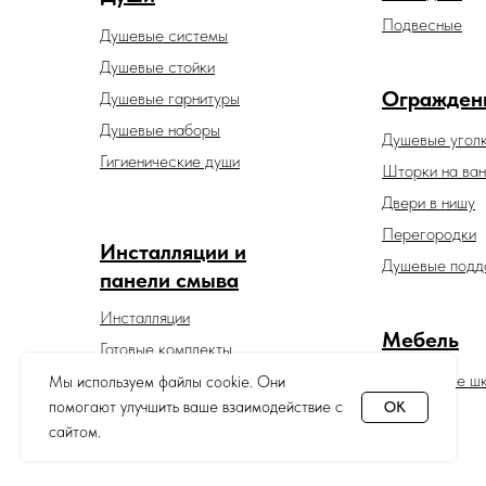
Подвесные
Душевые системы
Душевые стойки
Огражден
Душевые гарнитуры
Душевые наборы
Душевые угол
Гигиенические души
Шторки на ван
Двери в нишу
Перегородки
Инсталляции и
Душевые подд
панели смыва
Инсталляции
Мебель
Готовые комплекты
Панели смыва
Зеркальные ш
Мы используем файлы cookie. Они
помогают улучшить ваше взаимодействие с
OK
сайтом.