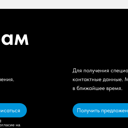
рам
Для получения специа
ления.
контактные данные. 
в ближайшее время.
Получить предложе
исаться
в
огласие на