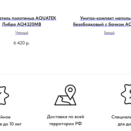
атель полотенца AQUATEK
Унитаз-компакт напол
Либра AQ4320MB
безободковый с бачком A
Либра AQ1263-00
Черный
Белый
6 420
р.
Доставка по всей
ийное
Специаль
территории РФ
 до 10 лет
для д