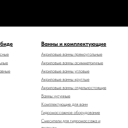
 биде
Ванны и комплектующие
есные
Акриловые ванны прямоугольные
ьные
Акриловые ванны асимметричные
авные
Акриловые ванны угловые
Акриловые ванны круглые
Акриловые ванны отдельностоящие
Ванны чугунные
Комплектующие для ванн
Гидромассажное оборудование
Смесители для гидромассажа и
джакузи