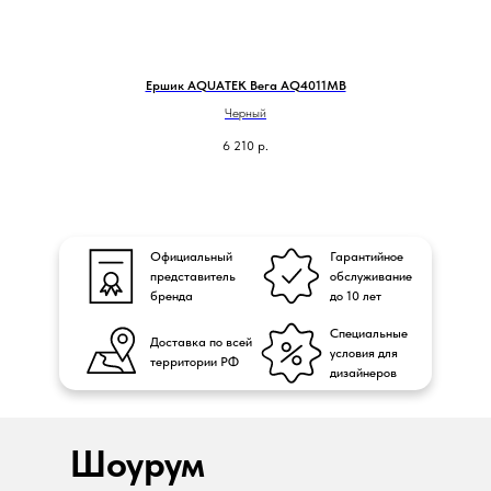
Ершик AQUATEK Вега AQ4011MB
Черный
6 210
р.
Официальный
Гарантийное
представитель
обслуживание
бренда
до 10 лет
Специальные
Доставка по всей
условия для
территории РФ
дизайнеров
Шоурум