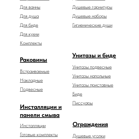
Для ванны
Душевые гарнитуры
Для душа
Душевые наборы
Для биде
Гигиенические души
Для кухни
Комплекты
Унитазы и биде
Раковины
Унитазы подвесные
Встраиваемые
Унитазы напольные
Накладные
Унитазы приставные
Подвесные
Биде
Писсуары
Инсталляции и
панели смыва
Ограждения
Инсталляции
Готовые комплекты
Душевые уголки