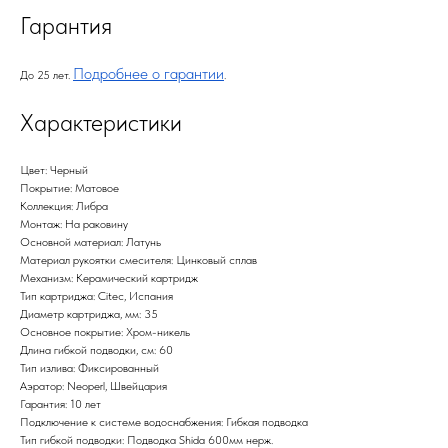
Гарантия
Подробнее о гарантии
До 25 лет.
.
Характеристики
Цвет: Черный
Покрытие: Матовое
Коллекция: Либра
Монтаж: На раковину
Основной материал: Латунь
Материал рукоятки смесителя: Цинковый сплав
Механизм: Керамический картридж
Тип картриджа: Citec, Испания
Диаметр картриджа, мм: 35
Основное покрытие: Хром-никель
Длина гибкой подводки, см: 60
Тип излива: Фиксированный
Аэратор: Neoperl, Швейцария
Гарантия: 10 лет
Подключение к системе водоснабжения: Гибкая подводка
Тип гибкой подводки: Подводка Shida 600мм нерж.