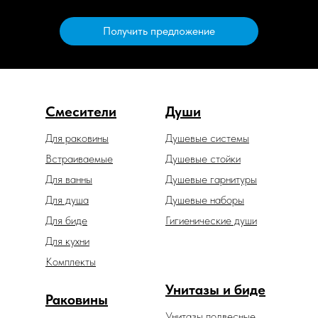
Получить предложение
Смесители
Души
Для раковины
Душевые системы
Встраиваемые
Душевые стойки
Для ванны
Душевые гарнитуры
Для душа
Душевые наборы
Для биде
Гигиенические души
Для кухни
Комплекты
Унитазы и биде
Раковины
Унитазы подвесные