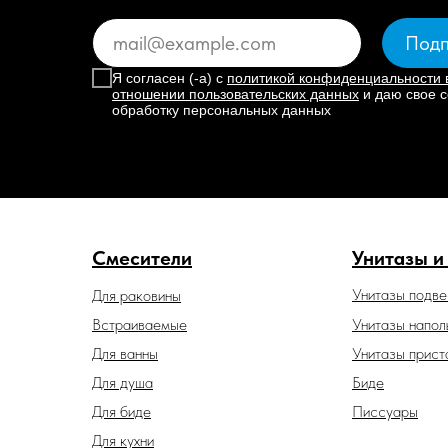
Подп
Я согласен (-а) с
политикой конфиденциальности 
отношении пользовательских данных
и даю свое с
обработку персональных данных
Смесители
Унитазы и
Унитазы подв
Для раковины
Встраиваемые
Унитазы напол
Для ванны
Унитазы прист
Для душа
Биде
Для биде
Писсуары
Для кухни