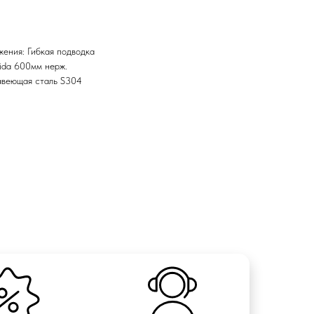
ения: Гибкая подводка
hida 600мм нерж.
авеющая сталь S304