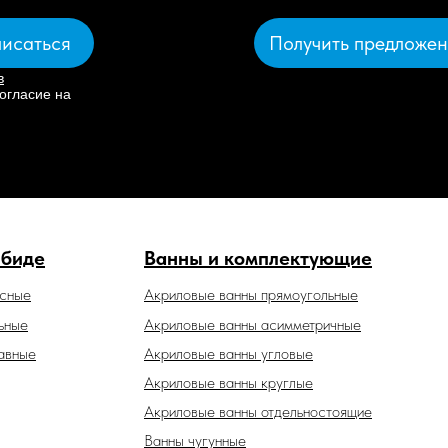
Получить предложе
исаться
в
огласие на
 биде
Ванны и комплектующие
есные
Акриловые ванны прямоугольные
ьные
Акриловые ванны асимметричные
авные
Акриловые ванны угловые
Акриловые ванны круглые
Акриловые ванны отдельностоящие
Ванны чугунные