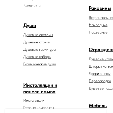
Комплекты
Раковины
Встраиваемые
Души
Накладные
Подвесные
Душевые системы
Душевые стойки
Огражден
Душевые гарнитуры
Душевые наборы
Душевые угол
Гигиенические души
Шторки на ван
Двери в нишу
Перегородки
Инсталляции и
Душевые подд
панели смыва
Инсталляции
Мебель
Готовые комплекты