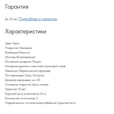
Гарантия
Подробнее о гарантии
До 25 лет.
.
Характеристики
Цвет: Хром
Покрытие: Глянцевое
Коллекция: Классик
Монтаж: Встраиваемый
Основной материал: Латунь
Материал рукоятки смесителя: Цинковый сплав
Механизм: Керамический картридж
Тип картриджа: Citec, Испания
Диаметр картриджа, мм: 35
Основное покрытие: Хром-никель
Гарантия: 10 лет
Скрытая часть в комплекте: Есть
Количество источников: 3
Подключение к системе водоснабжения: Скрытая часть