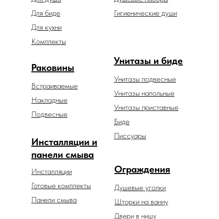
Для биде
Гигиенические души
Для кухни
Комплекты
Унитазы и биде
Раковины
Унитазы подвесные
Встраиваемые
Унитазы напольные
Накладные
Унитазы приставные
Подвесные
Биде
Писсуары
Инсталляции и
панели смыва
Ограждения
Инсталляции
Готовые комплекты
Душевые уголки
Панели смыва
Шторки на ванну
Двери в нишу