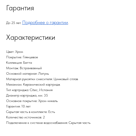
Гарантия
Подробнее о гарантии
До 25 лет.
.
Характеристики
Цвет: Хром
Покрытие: Глянцевое
Коллекция: Бетта
Монтаж: Встраиваемый
Основной материал: Латунь
Материал рукоятки смесителя: Цинковый сплав
Механизм: Керамический картридж
Тип картриджа: Citec, Испания
Диаметр картриджа, мм: 35
Основное покрытие: Хром-никель
Гарантия: 10 лет
Скрытая часть в комплекте: Есть
Количество источников: 2
Подключение к системе водоснабжения: Скрытая часть