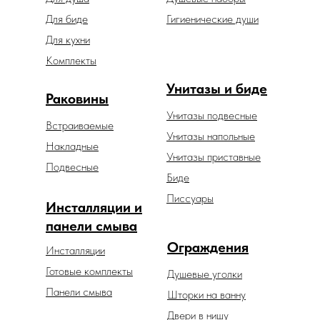
Для биде
Гигиенические души
Для кухни
Комплекты
Унитазы и биде
Раковины
Унитазы подвесные
Встраиваемые
Унитазы напольные
Накладные
Унитазы приставные
Подвесные
Биде
Писсуары
Инсталляции и
панели смыва
Ограждения
Инсталляции
Готовые комплекты
Душевые уголки
Панели смыва
Шторки на ванну
Двери в нишу