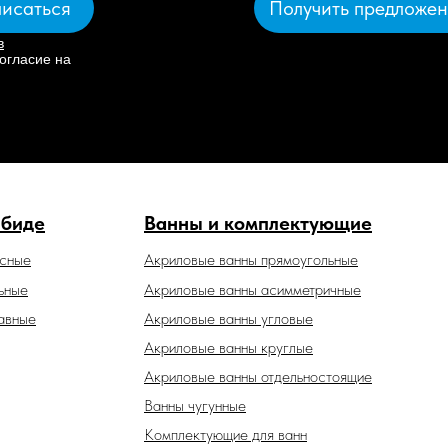
Получить предложе
исаться
в
огласие на
 биде
Ванны и комплектующие
есные
Акриловые ванны прямоугольные
ьные
Акриловые ванны асимметричные
авные
Акриловые ванны угловые
Акриловые ванны круглые
Акриловые ванны отдельностоящие
Ванны чугунные
Комплектующие для ванн