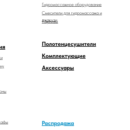
Гидромассажное оборудование
Смесители для гидромассажа и
джакузи
Карнизы
Полотенцесушители
ия
Комплектующие
ки
ну
Аксессуары
оны
кафы
Распродажа