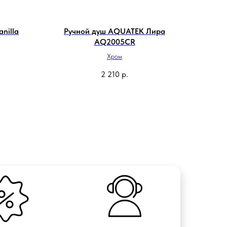
nilla
Ручной душ AQUATEK Лира
AQ2005CR
Хром
2 210
р.