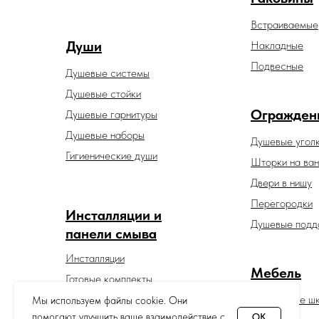
Встраиваемые
Души
Накладные
Подвесные
Душевые системы
Душевые стойки
Огражден
Душевые гарнитуры
Душевые наборы
Душевые угол
Гигиенические души
Шторки на ван
Двери в нишу
Перегородки
Инсталляции и
Душевые подд
панели смыва
Инсталляции
Мебель
Готовые комплекты
Панели смыва
Зеркальные ш
Мы используем файлы cookie. Они
помогают улучшить ваше взаимодействие с
OK