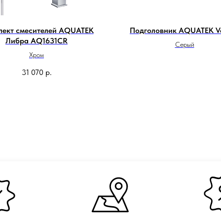
лект смесителей AQUATEK
Подголовник AQUATEK Va
Либра AQ1631CR
Серый
Хром
31 070
р.