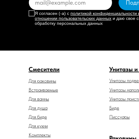
Подп
Я согласен (-а) с
политикой конфиденциальности 
отношении пользовательских данных
и даю свое с
обработку персональных данных
Смесители
Унитазы и
Унитазы подв
Для раковины
Встраиваемые
Унитазы напол
Для ванны
Унитазы прист
Для душа
Биде
Для биде
Писсуары
Для кухни
Комплекты
Раковины