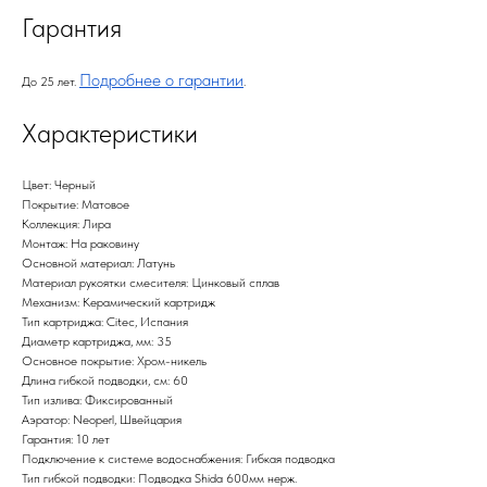
Гарантия
Подробнее о гарантии
До 25 лет.
.
Характеристики
Цвет: Черный
Покрытие: Матовое
Коллекция: Лира
Монтаж: На раковину
Основной материал: Латунь
Материал рукоятки смесителя: Цинковый сплав
Механизм: Керамический картридж
Тип картриджа: Citec, Испания
Диаметр картриджа, мм: 35
Основное покрытие: Хром-никель
Длина гибкой подводки, см: 60
Тип излива: Фиксированный
Аэратор: Neoperl, Швейцария
Гарантия: 10 лет
Подключение к системе водоснабжения: Гибкая подводка
Тип гибкой подводки: Подводка Shida 600мм нерж.