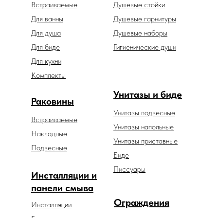
Встраиваемые
Душевые стойки
Для ванны
Душевые гарнитуры
Для душа
Душевые наборы
Для биде
Гигиенические души
Для кухни
Комплекты
Унитазы и биде
Раковины
Унитазы подвесные
Встраиваемые
Унитазы напольные
Накладные
Унитазы приставные
Подвесные
Биде
Писсуары
Инсталляции и
панели смыва
Ограждения
Инсталляции