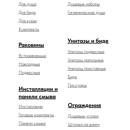
Для душа
Душевые наборы
Для биде
Гигиенические души
Для кухни
Комплекты
Унитазы и биде
Раковины
Унитазы подвесные
Встраиваемые
Унитазы напольные
Накладные
Унитазы приставные
Подвесные
Биде
Писсуары
Инсталляции и
панели смыва
Ограждения
Инсталляции
Готовые комплекты
Душевые уголки
Панели смыва
Шторки на ванну