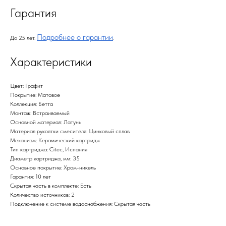
Гарантия
Подробнее о гарантии
До 25 лет.
.
Характеристики
Цвет: Графит
Покрытие: Матовое
Коллекция: Бетта
Монтаж: Встраиваемый
Основной материал: Латунь
Материал рукоятки смесителя: Цинковый сплав
Механизм: Керамический картридж
Тип картриджа: Citec, Испания
Диаметр картриджа, мм: 35
Основное покрытие: Хром-никель
Гарантия: 10 лет
Скрытая часть в комплекте: Есть
Количество источников: 2
Подключение к системе водоснабжения: Скрытая часть