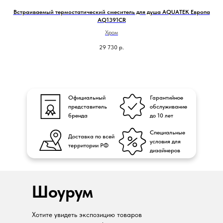
Встраиваемый термостатический смеситель для душа AQUATEK Европа
AQ1391CR
Хром
29 730
р.
Официальный
Гарантийное
представитель
обслуживание
бренда
до 10 лет
Специальные
Доставка по всей
условия для
территории РФ
дизайнеров
Шоурум
Хотите увидеть экспозицию товаров