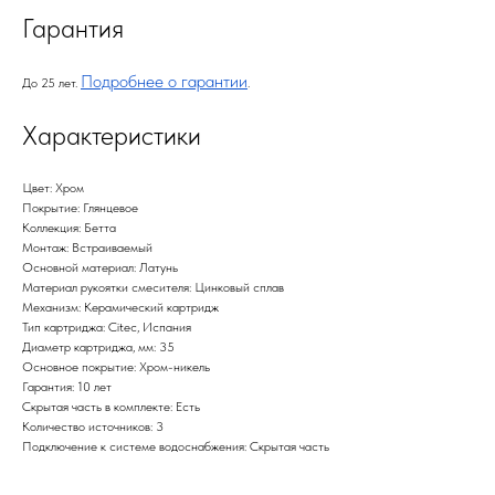
Гарантия
Подробнее о гарантии
До 25 лет.
.
Характеристики
Цвет: Хром
Покрытие: Глянцевое
Коллекция: Бетта
Монтаж: Встраиваемый
Основной материал: Латунь
Материал рукоятки смесителя: Цинковый сплав
Механизм: Керамический картридж
Тип картриджа: Citec, Испания
Диаметр картриджа, мм: 35
Основное покрытие: Хром-никель
Гарантия: 10 лет
Скрытая часть в комплекте: Есть
Количество источников: 3
Подключение к системе водоснабжения: Скрытая часть