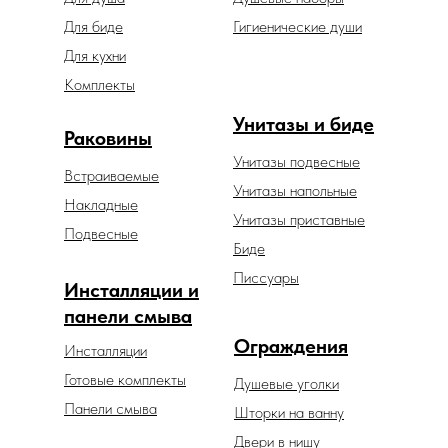
Для биде
Гигиенические души
Для кухни
Комплекты
Унитазы и биде
Раковины
Унитазы подвесные
Встраиваемые
Унитазы напольные
Накладные
Унитазы приставные
Подвесные
Биде
Писсуары
Инсталляции и
панели смыва
Ограждения
Инсталляции
Готовые комплекты
Душевые уголки
Панели смыва
Шторки на ванну
Двери в нишу