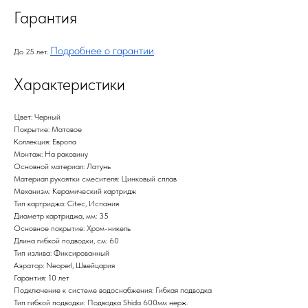
Гарантия
Подробнее о гарантии
До 25 лет.
.
Характеристики
Цвет: Черный
Покрытие: Матовое
Коллекция: Европа
Монтаж: На раковину
Основной материал: Латунь
Материал рукоятки смесителя: Цинковый сплав
Механизм: Керамический картридж
Тип картриджа: Citec, Испания
Диаметр картриджа, мм: 35
Основное покрытие: Хром-никель
Длина гибкой подводки, см: 60
Тип излива: Фиксированный
Аэратор: Neoperl, Швейцария
Гарантия: 10 лет
Подключение к системе водоснабжения: Гибкая подводка
Тип гибкой подводки: Подводка Shida 600мм нерж.