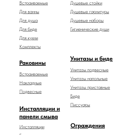
Встраиваемые
Душевые стойки
Для ванны
Душевые гарнитуры
Для душа
Душевые наборы
Для биде
Гигиенические души
Для кухни
Комплекты
Унитазы и биде
Раковины
Унитазы подвесные
Встраиваемые
Унитазы напольные
Накладные
Унитазы приставные
Подвесные
Биде
Писсуары
Инсталляции и
панели смыва
Ограждения
Инсталляции