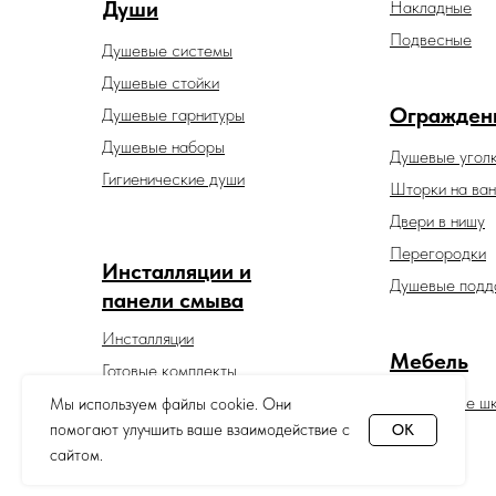
Души
Накладные
Подвесные
Душевые системы
Душевые стойки
Огражден
Душевые гарнитуры
Душевые наборы
Душевые угол
Гигиенические души
Шторки на ван
Двери в нишу
Перегородки
Инсталляции и
Душевые подд
панели смыва
Инсталляции
Мебель
Готовые комплекты
Панели смыва
Зеркальные ш
Мы используем файлы cookie. Они
помогают улучшить ваше взаимодействие с
OK
сайтом.