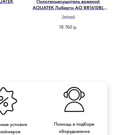
UATEK
Полотенцесушитель водяной
AQUATEK Либерти AQ RR1610BL
50х110
Черный
18 760
р.
Помощь в подборе
ные условия
оборудования
изайнеров