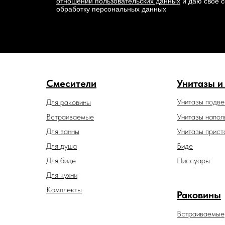
отношении пользовательских данных
и даю свое с
обработку персональных данных
Смесители
Унитазы и
Унитазы подв
Для раковины
Встраиваемые
Унитазы напол
Для ванны
Унитазы прист
Для душа
Биде
Для биде
Писсуары
Для кухни
Комплекты
Раковины
Встраиваемые