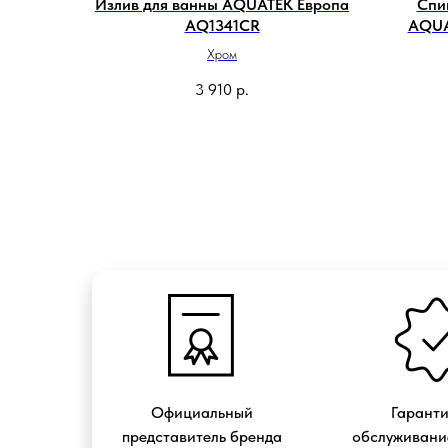
Излив для ванны AQUATEK Европа
Спи
AQ1341CR
AQUA
Хром
3 910
р.
Официальный
Гарант
представитель бренда
обслуживание