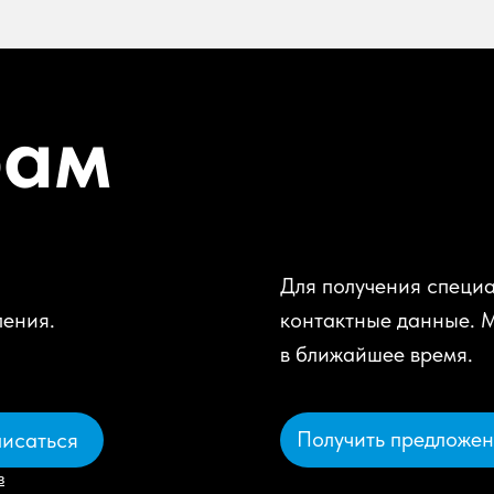
рам
Для получения специа
ления.
контактные данные. 
в ближайшее время.
Получить предложе
исаться
в