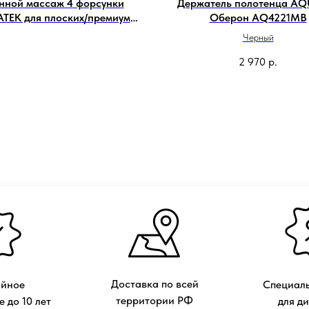
нной массаж 4 форсунки
Держатель полотенца AQ
TEK для плоских/премиум
Оберон AQ4221MB
форсунок
Черный
2 970
р.
Доставка по всей
ийное
Специаль
территории РФ
 до 10 лет
для д