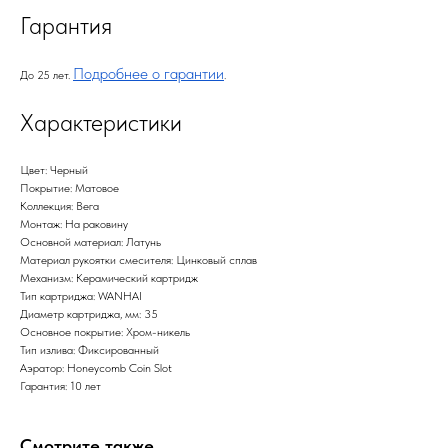
Гарантия
Подробнее о гарантии
До 25 лет.
.
Характеристики
Цвет: Черный
Покрытие: Матовое
Коллекция: Вега
Монтаж: На раковину
Основной материал: Латунь
Материал рукоятки смесителя: Цинковый сплав
Механизм: Керамический картридж
Тип картриджа: WANHAI
Диаметр картриджа, мм: 35
Основное покрытие: Хром-никель
Тип излива: Фиксированный
Аэратор: Honeycomb Coin Slot
Гарантия: 10 лет
Смотрите также