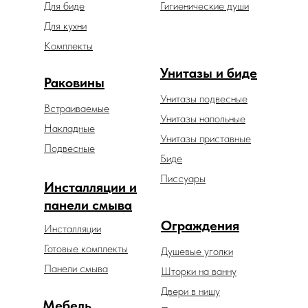
Для биде
Гигиенические души
Для кухни
Комплекты
Унитазы и биде
Раковины
Унитазы подвесные
Встраиваемые
Унитазы напольные
Накладные
Унитазы приставные
Подвесные
Биде
Писсуары
Инсталляции и
панели смыва
Ограждения
Инсталляции
Готовые комплекты
Душевые уголки
Панели смыва
Шторки на ванну
Двери в нишу
Мебель