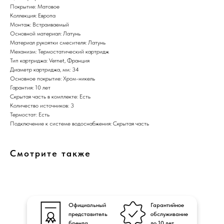
Покрытие: Матовое
Коллекция: Европа
Монтаж: Встраиваемый
Основной материал: Латунь
Материал рукоятки смесителя: Латунь
Механизм: Термостатический картридж
Тип картриджа: Vernet, Франция
Диаметр картриджа, мм: 34
Основное покрытие: Хром-никель
Гарантия: 10 лет
Скрытая часть в комплекте: Есть
Количество источников: 3
Термостат: Есть
Подключение к системе водоснабжения: Скрытая часть
Смотрите также
Официальный
Гарантийное
представитель
обслуживание
бренда
до 10 лет