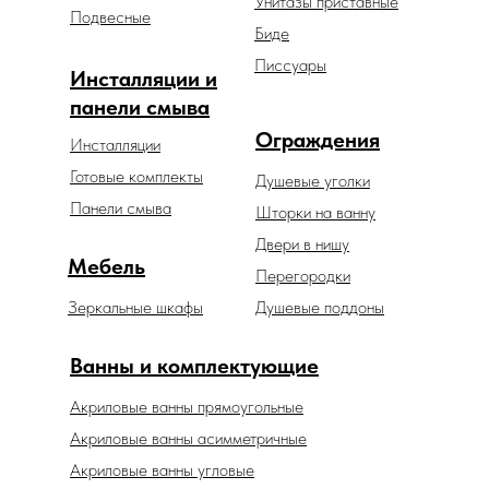
Унитазы приставные
Подвесные
Биде
Писсуары
Инсталляции и
панели смыва
Ограждения
Инсталляции
Готовые комплекты
Душевые уголки
Панели смыва
Шторки на ванну
Двери в нишу
Мебель
Перегородки
Зеркальные шкафы
Душевые поддоны
Ванны и комплектующие
Акриловые ванны прямоугольные
Акриловые ванны асимметричные
Акриловые ванны угловые