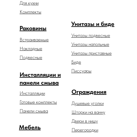
Для кухни
Комплекты
Унитазы и биде
Раковины
Унитазы подвесные
Встраиваемые
Унитазы напольные
Накладные
Унитазы приставные
Подвесные
Биде
Писсуары
Инсталляции и
панели смыва
Ограждения
Инсталляции
Готовые комплекты
Душевые уголки
Панели смыва
Шторки на ванну
Двери в нишу
Мебель
Перегородки