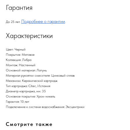
Гарантия
Подробнее о гарантии
До 25 лет.
.
Характеристики
Цвет: Черный
Покрытие: Матовое
Коллекция: Либра
Монтаж: Настенный
Основной материал: Латунь
Материал рукоятки смесителя: Цинковый сплав
Механизм: Керамический картридж
Тип картриджа: Citec, Испания
Диаметр картриджа, мм: 35
Основное покрытие: Хром-никель
Гарантия: 10 лет
Подключение к системе водоснабжения: Эксцентрики
Смотрите также