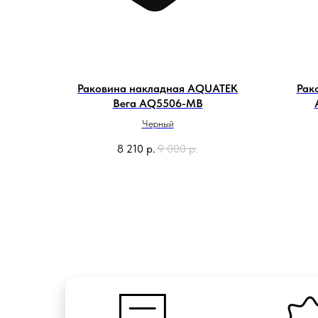
Раковина накладная AQUATEK
Рак
Вега AQ5506-MB
Черный
8 210
р.
9 000
р.