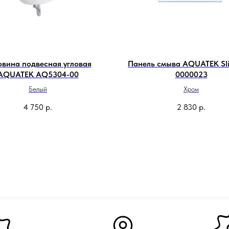
овина подвесная угловая
Панель смыва AQUATEK Sl
AQUATEK AQ5304-00
0000023
Белый
Хром
4 750
р.
2 830
р.