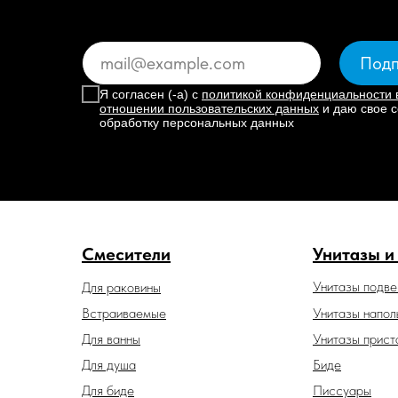
Подп
Я согласен (-а) с
политикой конфиденциальности 
отношении пользовательских данных
и даю свое с
обработку персональных данных
Смесители
Унитазы и
Унитазы подв
Для раковины
Встраиваемые
Унитазы напол
Для ванны
Унитазы прист
Для душа
Биде
Для биде
Писсуары