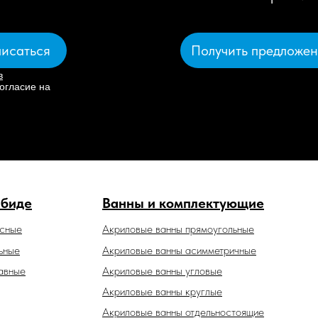
Получить предложе
исаться
в
огласие на
 биде
Ванны и комплектующие
есные
Акриловые ванны прямоугольные
ьные
Акриловые ванны асимметричные
авные
Акриловые ванны угловые
Акриловые ванны круглые
Акриловые ванны отдельностоящие