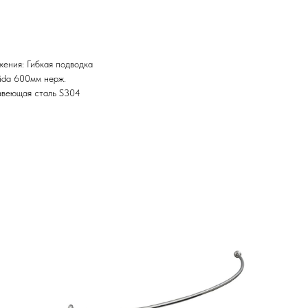
ения: Гибкая подводка
hida 600мм нерж.
авеющая сталь S304