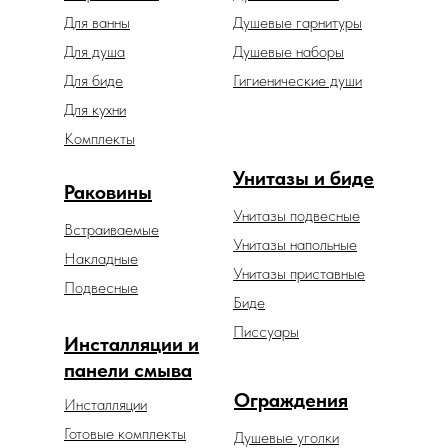
Для ванны
Душевые гарнитуры
Для душа
Душевые наборы
Для биде
Гигиенические души
Для кухни
Комплекты
Унитазы и биде
Раковины
Унитазы подвесные
Встраиваемые
Унитазы напольные
Накладные
Унитазы приставные
Подвесные
Биде
Писсуары
Инсталляции и
панели смыва
Ограждения
Инсталляции
Готовые комплекты
Душевые уголки