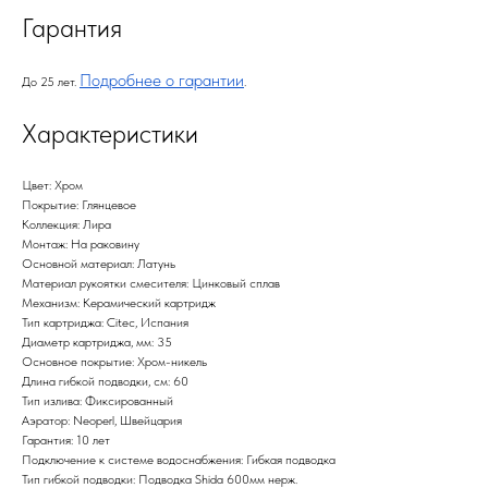
Гарантия
Подробнее о гарантии
До 25 лет.
.
Характеристики
Цвет: Хром
Покрытие: Глянцевое
Коллекция: Лира
Монтаж: На раковину
Основной материал: Латунь
Материал рукоятки смесителя: Цинковый сплав
Механизм: Керамический картридж
Тип картриджа: Citec, Испания
Диаметр картриджа, мм: 35
Основное покрытие: Хром-никель
Длина гибкой подводки, см: 60
Тип излива: Фиксированный
Аэратор: Neoperl, Швейцария
Гарантия: 10 лет
Подключение к системе водоснабжения: Гибкая подводка
Тип гибкой подводки: Подводка Shida 600мм нерж.