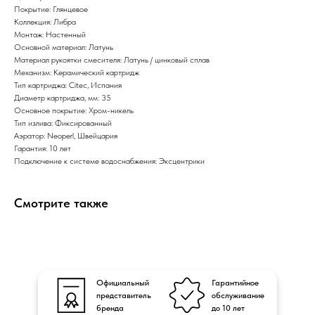
Покрытие: Глянцевое
Коллекция: Либра
Монтаж: Настенный
Основной материал: Латунь
Материал рукоятки смесителя: Латунь / цинковый сплав
Механизм: Керамический картридж
Тип картриджа: Citec, Испания
Диаметр картриджа, мм: 35
Основное покрытие: Хром-никель
Тип излива: Фиксированный
Аэратор: Neoperl, Швейцария
Гарантия: 10 лет
Подключение к системе водоснабжения: Эксцентрики
Смотрите также
Официальный
Гарантийное
представитель
обслуживание
бренда
до 10 лет