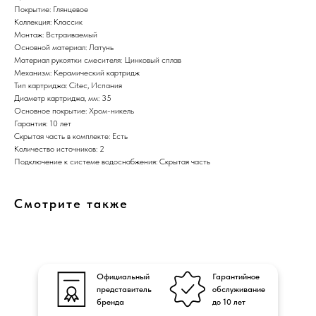
Покрытие: Глянцевое
Коллекция: Классик
Монтаж: Встраиваемый
Основной материал: Латунь
Материал рукоятки смесителя: Цинковый сплав
Механизм: Керамический картридж
Тип картриджа: Citec, Испания
Диаметр картриджа, мм: 35
Основное покрытие: Хром-никель
Гарантия: 10 лет
Скрытая часть в комплекте: Есть
Количество источников: 2
Подключение к системе водоснабжения: Скрытая часть
Смотрите также
Официальный
Гарантийное
представитель
обслуживание
бренда
до 10 лет