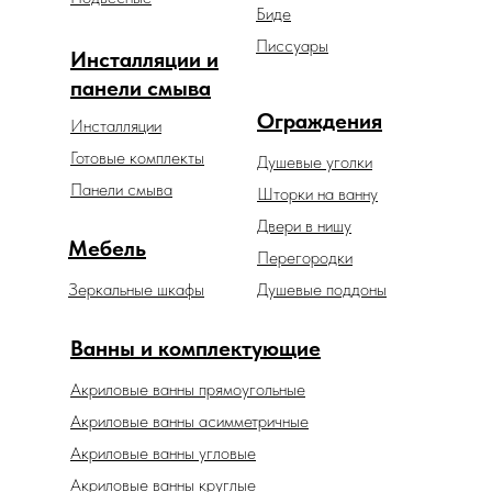
Биде
Писсуары
Инсталляции и
панели смыва
Ограждения
Инсталляции
Готовые комплекты
Душевые уголки
Панели смыва
Шторки на ванну
Двери в нишу
Мебель
Перегородки
Зеркальные шкафы
Душевые поддоны
Ванны и комплектующие
Акриловые ванны прямоугольные
Акриловые ванны асимметричные
Акриловые ванны угловые
Акриловые ванны круглые