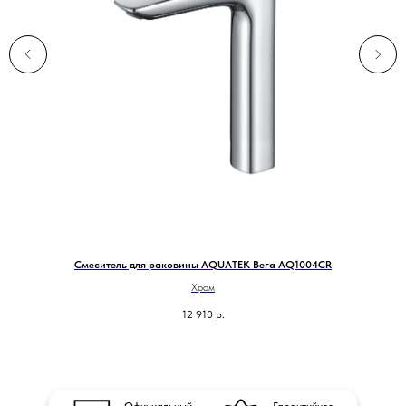
Смеситель для раковины AQUATEK Вега AQ1004CR
Хром
12 910
р.