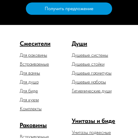
Получить предложение
Смесители
Души
Для раковины
Душевые системы
Встраиваемые
Душевые стойки
Для ванны
Душевые гарнитуры
Для душа
Душевые наборы
Для биде
Гигиенические души
Для кухни
Комплекты
Унитазы и биде
Раковины
Унитазы подвесные
Встраиваемые