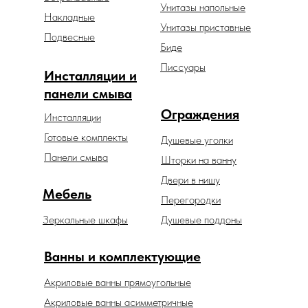
Унитазы напольные
Накладные
Унитазы приставные
Подвесные
Биде
Писсуары
Инсталляции и
панели смыва
Ограждения
Инсталляции
Готовые комплекты
Душевые уголки
Панели смыва
Шторки на ванну
Двери в нишу
Мебель
Перегородки
Зеркальные шкафы
Душевые поддоны
Ванны и комплектующие
Акриловые ванны прямоугольные
Акриловые ванны асимметричные