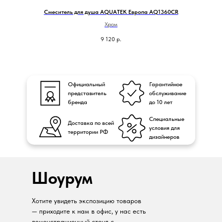
Смеситель для душа AQUATEK Европа AQ1360CR
Хром
9 120
р.
Официальный
Гарантийное
представитель
обслуживание
бренда
до 10 лет
Специальные
Доставка по всей
условия для
территории РФ
дизайнеров
Шоурум
Хотите увидеть экспозицию товаров
— приходите к нам в офис, у нас есть
демонстрационный стенд с