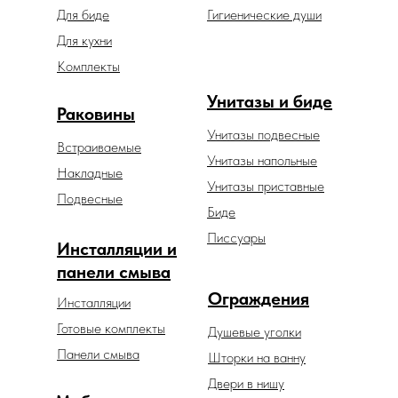
Для биде
Гигиенические души
Для кухни
Комплекты
Унитазы и биде
Раковины
Унитазы подвесные
Встраиваемые
Унитазы напольные
Накладные
Унитазы приставные
Подвесные
Биде
Писсуары
Инсталляции и
панели смыва
Ограждения
Инсталляции
Готовые комплекты
Душевые уголки
Панели смыва
Шторки на ванну
Двери в нишу