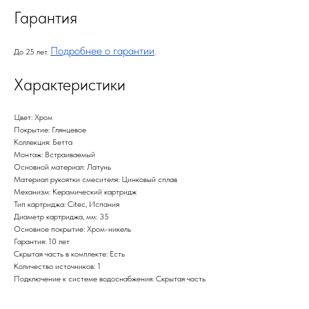
Гарантия
Подробнее о гарантии
До 25 лет.
.
Характеристики
Цвет: Хром
Покрытие: Глянцевое
Коллекция: Бетта
Монтаж: Встраиваемый
Основной материал: Латунь
Материал рукоятки смесителя: Цинковый сплав
Механизм: Керамический картридж
Тип картриджа: Citec, Испания
Диаметр картриджа, мм: 35
Основное покрытие: Хром-никель
Гарантия: 10 лет
Скрытая часть в комплекте: Есть
Количество источников: 1
Подключение к системе водоснабжения: Скрытая часть