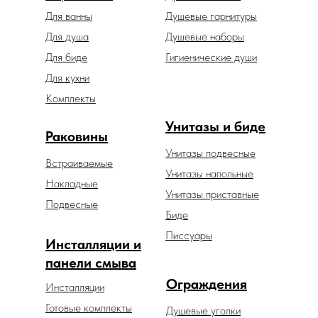
Для ванны
Душевые гарнитуры
Для душа
Душевые наборы
Для биде
Гигиенические души
Для кухни
Комплекты
Унитазы и биде
Раковины
Унитазы подвесные
Встраиваемые
Унитазы напольные
Накладные
Унитазы приставные
Подвесные
Биде
Писсуары
Инсталляции и
панели смыва
Ограждения
Инсталляции
Готовые комплекты
Душевые уголки