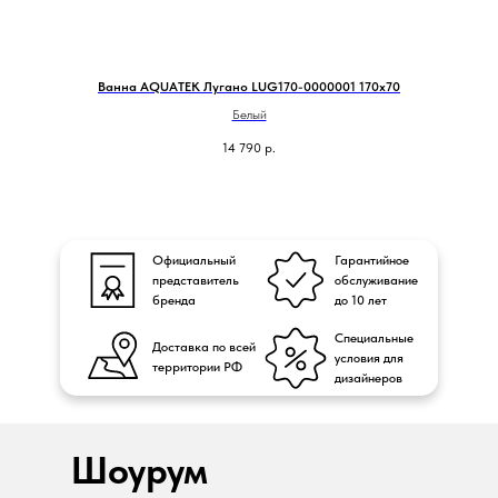
Ванна AQUATEK Лугано LUG170-0000001 170х70
У
Белый
14 790
р.
Официальный
Гарантийное
представитель
обслуживание
бренда
до 10 лет
Специальные
Доставка по всей
условия для
территории РФ
дизайнеров
Шоурум