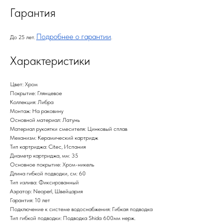
Гарантия
Подробнее о гарантии
До 25 лет.
.
Характеристики
Цвет: Хром
Покрытие: Глянцевое
Коллекция: Либра
Монтаж: На раковину
Основной материал: Латунь
Материал рукоятки смесителя: Цинковый сплав
Механизм: Керамический картридж
Тип картриджа: Citec, Испания
Диаметр картриджа, мм: 35
Основное покрытие: Хром-никель
Длина гибкой подводки, см: 60
Тип излива: Фиксированный
Аэратор: Neoperl, Швейцария
Гарантия: 10 лет
Подключение к системе водоснабжения: Гибкая подводка
Тип гибкой подводки: Подводка Shida 600мм нерж.