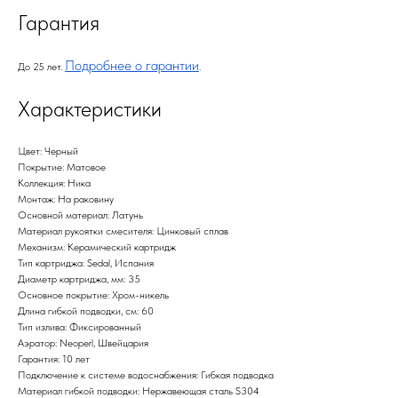
Гарантия
Подробнее о гарантии
До 25 лет.
.
Характеристики
Цвет: Черный
Покрытие: Матовое
Коллекция: Ника
Монтаж: На раковину
Основной материал: Латунь
Материал рукоятки смесителя: Цинковый сплав
Механизм: Керамический картридж
Тип картриджа: Sedal, Испания
Диаметр картриджа, мм: 35
Основное покрытие: Хром-никель
Длина гибкой подводки, см: 60
Тип излива: Фиксированный
Аэратор: Neoperl, Швейцария
Гарантия: 10 лет
Подключение к системе водоснабжения: Гибкая подводка
Материал гибкой подводки: Нержавеющая сталь S304