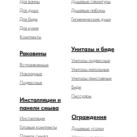
Для ванны
Душевые гарнитуры
Для душа
Душевые наборы
Для биде
Гигиенические души
Для кухни
Комплекты
Унитазы и биде
Раковины
Унитазы подвесные
Встраиваемые
Унитазы напольные
Накладные
Унитазы приставные
Подвесные
Биде
Писсуары
Инсталляции и
панели смыва
Ограждения
Инсталляции
Готовые комплекты
Душевые уголки
Панели смыва