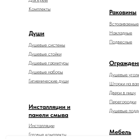
Комплекты
Раковины
Встраиваемые
Души
Накладные
Подвесные
Душевые системы
Душевые стойки
Огражден
Душевые гарнитуры
Душевые наборы
Душевые угол
Гигиенические души
Шторки на ван
Двери в нишу
Перегородки
Инсталляции и
Душевые подд
панели смыва
Инсталляции
Мебель
Готовые комплекты