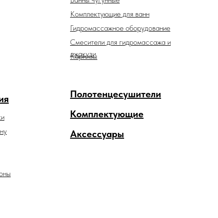
Комплектующие для ванн
Гидромассажное оборудование
Смесители для гидромассажа и
джакузи
Карнизы
Полотенцесушители
ия
Комплектующие
ки
ну
Аксессуары
оны