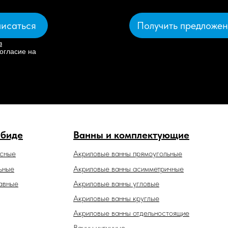
Получить предложе
исаться
в
огласие на
 биде
Ванны и комплектующие
есные
Акриловые ванны прямоугольные
ьные
Акриловые ванны асимметричные
авные
Акриловые ванны угловые
Акриловые ванны круглые
Акриловые ванны отдельностоящие
Ванны чугунные