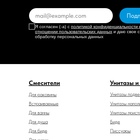
Подп
Я согласен (-а) с
политикой конфиденциальности 
отношении пользовательских данных
и даю свое с
обработку персональных данных
Смесители
Унитазы и
Унитазы подв
Для раковины
Встраиваемые
Унитазы напол
Для ванны
Унитазы прист
Для душа
Биде
Для биде
Писсуары
Для кухни