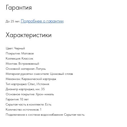
Гарантия
Подробнее о гарантии
До 25 лет.
.
Характеристики
Цвет: Черный
Покрытие: Матовое
Коллекция: Классик
Монтаж: Встраиваемый
Основной материал: Латунь
Материал рукоятки смесителя: Цинковый сплав
Механизм: Керамический картридж
Тип картриджа: Citec, Испания
Диаметр картриджа, мм: 35
Основное покрытие: Хром-никель
Гарантия: 10 лет
Скрытая часть в комплекте: Есть
Количество источников: 1
Подключение к системе водоснабжения: Скрытая часть