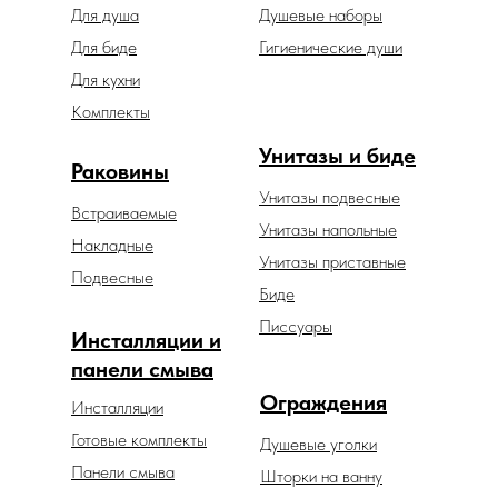
Для душа
Душевые наборы
Для биде
Гигиенические души
Для кухни
Комплекты
Унитазы и биде
Раковины
Унитазы подвесные
Встраиваемые
Унитазы напольные
Накладные
Унитазы приставные
Подвесные
Биде
Писсуары
Инсталляции и
панели смыва
Ограждения
Инсталляции
Готовые комплекты
Душевые уголки
Панели смыва
Шторки на ванну