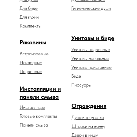
Для биде
Гигиенические души
Для кухни
Комплекты
Унитазы и биде
Раковины
Унитазы подвесные
Встраиваемые
Унитазы напольные
Накладные
Унитазы приставные
Подвесные
Биде
Писсуары
Инсталляции и
панели смыва
Ограждения
Инсталляции
Готовые комплекты
Душевые уголки
Панели смыва
Шторки на ванну
Двери в нишу