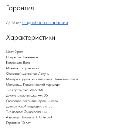
Гарантия
Подробнее о гарантии
До 25 лет.
.
Характеристики
Цвет: Хром
Покрытие: Глянцевое
Коллекция: Вега
Монтаж: На раковину
Основной материал: Латунь
Материал рукоятки смесителя: Цинковый сплав
Механизм: Керамический картридж
Тип картриджа: WANHAI
Диаметр картриджа, мм: 35
Основное покрытие: Хром-никель
Длина гибкой подводки, см: 50
Тип излива: Фиксированный
Аэратор: Honeycomb Coin Slot
Гарантия: 10 лет