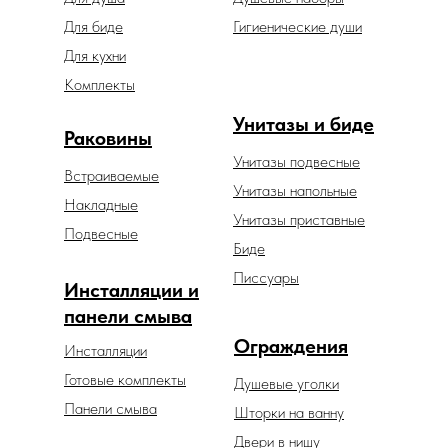
Для биде
Гигиенические души
Для кухни
Комплекты
Унитазы и биде
Раковины
Унитазы подвесные
Встраиваемые
Унитазы напольные
Накладные
Унитазы приставные
Подвесные
Биде
Писсуары
Инсталляции и
панели смыва
Ограждения
Инсталляции
Готовые комплекты
Душевые уголки
Панели смыва
Шторки на ванну
Двери в нишу