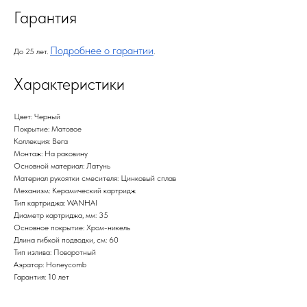
Гарантия
Подробнее о гарантии
До 25 лет.
.
Характеристики
Цвет: Черный
Покрытие: Матовое
Коллекция: Вега
Монтаж: На раковину
Основной материал: Латунь
Материал рукоятки смесителя: Цинковый сплав
Механизм: Керамический картридж
Тип картриджа: WANHAI
Диаметр картриджа, мм: 35
Основное покрытие: Хром-никель
Длина гибкой подводки, см: 60
Тип излива: Поворотный
Аэратор: Honeycomb
Гарантия: 10 лет