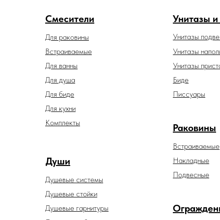
Смесители
Унитазы и
Унитазы подв
Для раковины
Встраиваемые
Унитазы напол
Для ванны
Унитазы прист
Для душа
Биде
Для биде
Писсуары
Для кухни
Комплекты
Раковины
Встраиваемые
Души
Накладные
Подвесные
Душевые системы
Душевые стойки
Огражден
Душевые гарнитуры