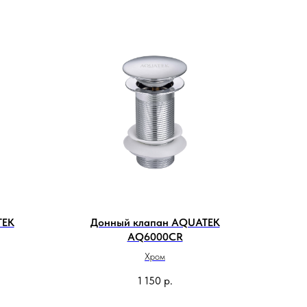
TEK
Донный клапан AQUATEK
AQ6000CR
Хром
1 150
р.