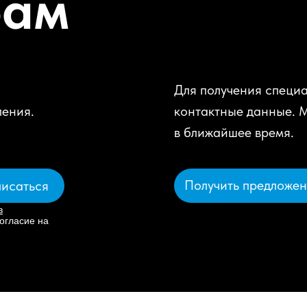
рам
Для получения специа
ления.
контактные данные. 
в ближайшее время.
Получить предложе
исаться
в
огласие на