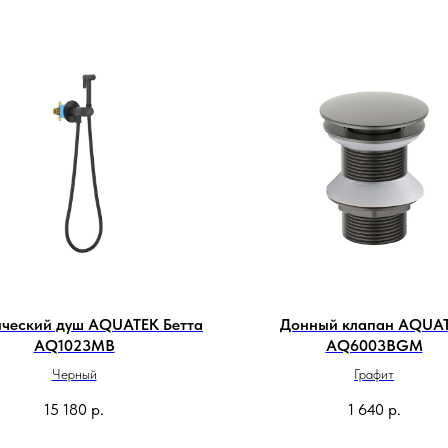
ический душ AQUATEK Бетта
Донный клапан AQUA
AQ1023MB
AQ6003BGM
Черный
Графит
15 180
р.
1 640
р.