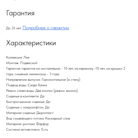
Гарантия
Подробнее о гарантии
До 25 лет.
.
Характеристики
Коллекция: Лея
Монтаж: Подвесной
Гарантия: гарантия на инсталляцию - 10 лет, на керамику -10 лет, на крышки 2
года, смывные механизмы - 3 года
Направление выпуска: Горизонтальное (в стену)
Подвод воды: Сзади бачка
Режим слива воды: Две кнопки (режим эконом)
Сиденье в комплекте: Да
Быстросъемное сиденье: Да
Сиденье с микролифтом: Да
Материал сиденья: Дюропласт
Вид смывающего потока: Каскадный слив
Материал унитаза: Фарфор
Система антивсплеск: Есть