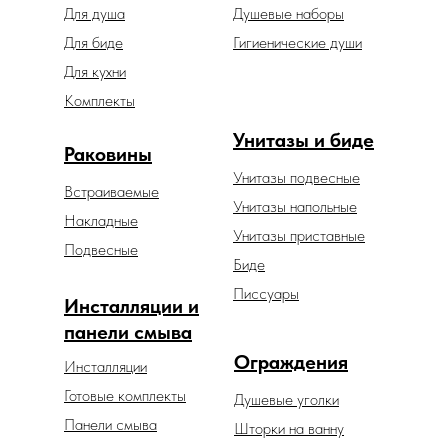
Для душа
Душевые наборы
Для биде
Гигиенические души
Для кухни
Комплекты
Унитазы и биде
Раковины
Унитазы подвесные
Встраиваемые
Унитазы напольные
Накладные
Унитазы приставные
Подвесные
Биде
Писсуары
Инсталляции и
панели смыва
Ограждения
Инсталляции
Готовые комплекты
Душевые уголки
Панели смыва
Шторки на ванну