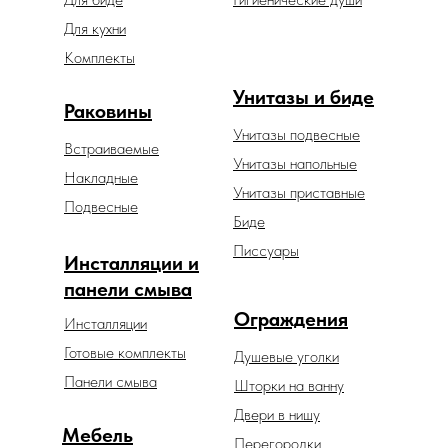
Для кухни
Комплекты
Унитазы и биде
Раковины
Унитазы подвесные
Встраиваемые
Унитазы напольные
Накладные
Унитазы приставные
Подвесные
Биде
Писсуары
Инсталляции и
панели смыва
Ограждения
Инсталляции
Готовые комплекты
Душевые уголки
Панели смыва
Шторки на ванну
Двери в нишу
Мебель
Перегородки