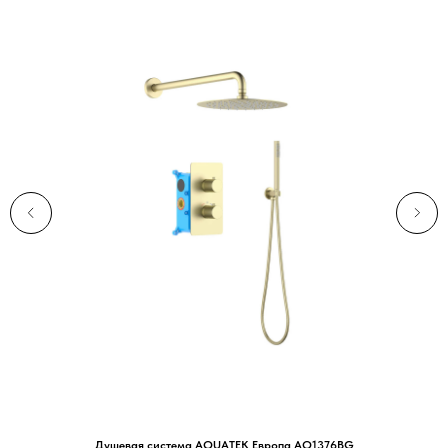
Душевая система AQUATEK Европа AQ1376BG