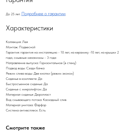
Подробнее о гарантии
До 25 лет.
.
Характеристики
Коллекция: Лея
Монтаж: Подвесной
Гарантия: гарантия на инсталляцию - 10 лет, на керамику -10 лет, на крышки 2
года, смывные механизмы - 3 года
Направление выпуска: Горизонтальное (в стену)
Подвод воды: Сзади бачка
Режим слива воды: Две кнопки (режим эконом)
Сиденье в комплекте: Да
Быстросъемное сиденье: Да
Сиденье с микролифтом: Да
Материал сиденья: Дюропласт
Вид смывающего потока: Каскадный слив
Материал унитаза: Фарфор
Система антивсплеск: Есть
Смотрите также