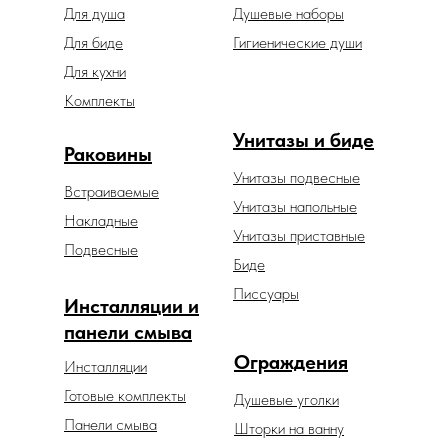
Для душа
Душевые наборы
Для биде
Гигиенические души
Для кухни
Комплекты
Унитазы и биде
Раковины
Унитазы подвесные
Встраиваемые
Унитазы напольные
Накладные
Унитазы приставные
Подвесные
Биде
Писсуары
Инсталляции и
панели смыва
Ограждения
Инсталляции
Готовые комплекты
Душевые уголки
Панели смыва
Шторки на ванну