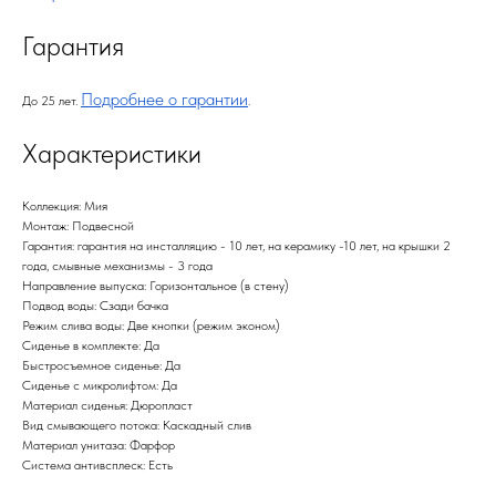
Гарантия
Подробнее о гарантии
До 25 лет.
.
Характеристики
Коллекция: Мия
Монтаж: Подвесной
Гарантия: гарантия на инсталляцию - 10 лет, на керамику -10 лет, на крышки 2
года, смывные механизмы - 3 года
Направление выпуска: Горизонтальное (в стену)
Подвод воды: Сзади бачка
Режим слива воды: Две кнопки (режим эконом)
Сиденье в комплекте: Да
Быстросъемное сиденье: Да
Сиденье с микролифтом: Да
Материал сиденья: Дюропласт
Вид смывающего потока: Каскадный слив
Материал унитаза: Фарфор
Система антивсплеск: Есть