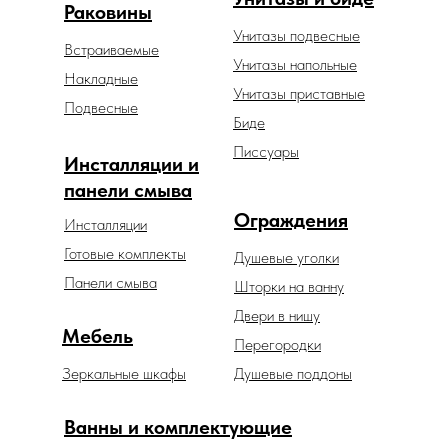
Раковины
Унитазы подвесные
Встраиваемые
Унитазы напольные
Накладные
Унитазы приставные
Подвесные
Биде
Писсуары
Инсталляции и
панели смыва
Ограждения
Инсталляции
Готовые комплекты
Душевые уголки
Панели смыва
Шторки на ванну
Двери в нишу
Мебель
Перегородки
Зеркальные шкафы
Душевые поддоны
Ванны и комплектующие