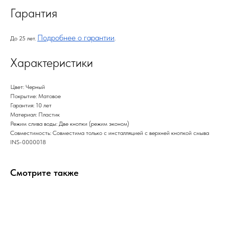
Гарантия
Подробнее о гарантии
До 25 лет.
.
Характеристики
Цвет: Черный
Покрытие: Матовое
Гарантия: 10 лет
Материал: Пластик
Режим слива воды: Две кнопки (режим эконом)
Совместимость: Совместима только с инсталляцией с верхней кнопкой смыва
INS-0000018
Смотрите также