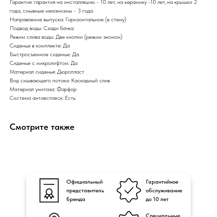
Гарантия: гарантия на инсталляцию - 10 лет, на керамику -10 лет, на крышки 2
года, смывные механизмы - 3 года
Направление выпуска: Горизонтальное (в стену)
Подвод воды: Сзади бачка
Режим слива воды: Две кнопки (режим эконом)
Сиденье в комплекте: Да
Быстросъемное сиденье: Да
Сиденье с микролифтом: Да
Материал сиденья: Дюропласт
Вид смывающего потока: Каскадный слив
Материал унитаза: Фарфор
Система антивсплеск: Есть
Смотрите также
Официальный
Гарантийное
представитель
обслуживание
бренда
до 10 лет
Специальные