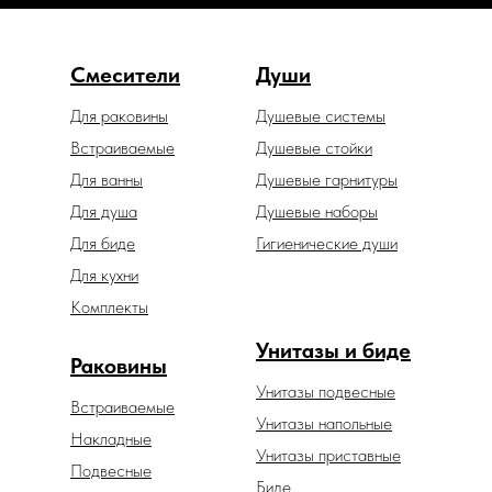
Смесители
Души
Для раковины
Душевые системы
Встраиваемые
Душевые стойки
Для ванны
Душевые гарнитуры
Для душа
Душевые наборы
Для биде
Гигиенические души
Для кухни
Комплекты
Унитазы и биде
Раковины
Унитазы подвесные
Встраиваемые
Унитазы напольные
Накладные
Унитазы приставные
Подвесные
Биде