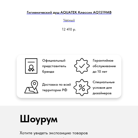
Гигиенический душ AQUATEK Классик AQ1519MB
Черный
12 410
р.
Официальный
Гарантийное
представитель
обслуживание
бренда
до 10 лет
Специальные
Доставка по всей
условия для
территории РФ
дизайнеров
Шоурум
Хотите увидеть экспозицию товаров