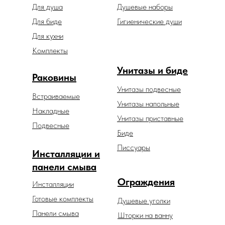
Для душа
Душевые наборы
Для биде
Гигиенические души
Для кухни
Комплекты
Унитазы и биде
Раковины
Унитазы подвесные
Встраиваемые
Унитазы напольные
Накладные
Унитазы приставные
Подвесные
Биде
Писсуары
Инсталляции и
панели смыва
Ограждения
Инсталляции
Готовые комплекты
Душевые уголки
Панели смыва
Шторки на ванну