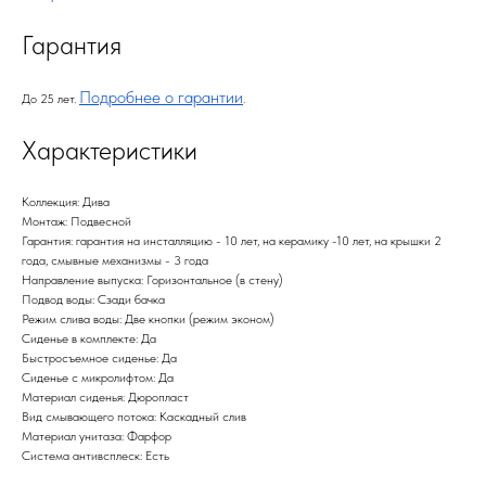
Гарантия
Подробнее о гарантии
До 25 лет.
.
Характеристики
Коллекция: Дива
Монтаж: Подвесной
Гарантия: гарантия на инсталляцию - 10 лет, на керамику -10 лет, на крышки 2
года, смывные механизмы - 3 года
Направление выпуска: Горизонтальное (в стену)
Подвод воды: Сзади бачка
Режим слива воды: Две кнопки (режим эконом)
Сиденье в комплекте: Да
Быстросъемное сиденье: Да
Сиденье с микролифтом: Да
Материал сиденья: Дюропласт
Вид смывающего потока: Каскадный слив
Материал унитаза: Фарфор
Система антивсплеск: Есть