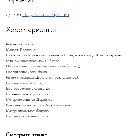
Подробнее о гарантии
До 25 лет.
.
Характеристики
Коллекция: Европа
Монтаж: Подвесной
Гарантия: гарантия на инсталляцию - 10 лет, на керамику -10 лет, на крышки 2
года, смывные механизмы - 3 года
Направление выпуска: Горизонтальное (в стену)
Подвод воды: Сзади бачка
Режим слива воды: Две кнопки (режим эконом)
Сиденье в комплекте: Да
Быстросъемное сиденье: Да
Сиденье с микролифтом: Да
Материал сиденья: Дюропласт
Вид смывающего потока: Каскадный слив
Материал унитаза: Фарфор
Система антивсплеск: Есть
Смотрите также