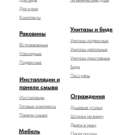
Для кухни
Комплекты
Унитазы и биде
Раковины
Унитазы подвесные
Встраиваемые
Унитазы напольные
Накладные
Унитазы приставные
Подвесные
Биде
Писсуары
Инсталляции и
панели смыва
Ограждения
Инсталляции
Готовые комплекты
Душевые уголки
Панели смыва
Шторки на ванну
Двери в нишу
Мебель
Перегородки