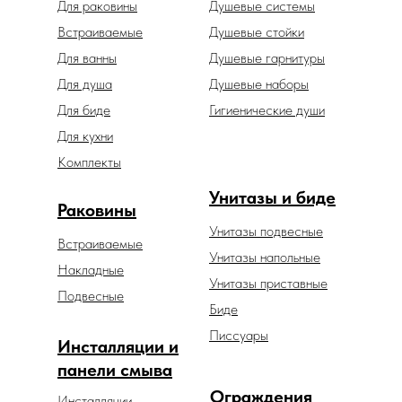
Для раковины
Душевые системы
Встраиваемые
Душевые стойки
Для ванны
Душевые гарнитуры
Для душа
Душевые наборы
Для биде
Гигиенические души
Для кухни
Комплекты
Унитазы и биде
Раковины
Унитазы подвесные
Встраиваемые
Унитазы напольные
Накладные
Унитазы приставные
Подвесные
Биде
Писсуары
Инсталляции и
панели смыва
Ограждения
Инсталляции