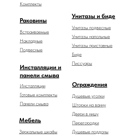
Комплекты
Унитазы и биде
Раковины
Унитазы подвесные
Встраиваемые
Унитазы напольные
Накладные
Унитазы приставные
Подвесные
Биде
Писсуары
Инсталляции и
панели смыва
Ограждения
Инсталляции
Готовые комплекты
Душевые уголки
Панели смыва
Шторки на ванну
Двери в нишу
Мебель
Перегородки
Зеркальные шкафы
Душевые поддоны