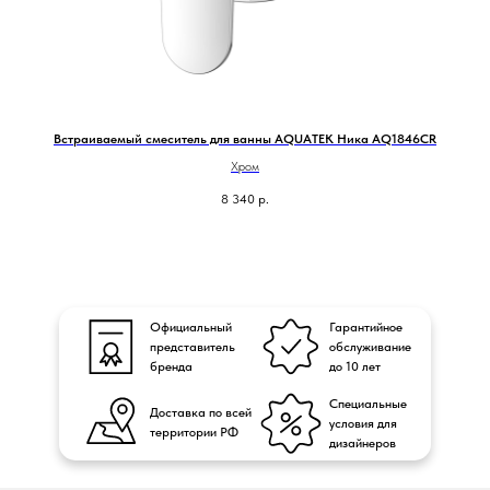
Встраиваемый смеситель для ванны AQUATEK Ника AQ1846CR
Вс
Хром
8 340
р.
Официальный
Гарантийное
представитель
обслуживание
бренда
до 10 лет
Специальные
Доставка по всей
условия для
территории РФ
дизайнеров