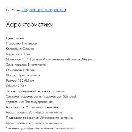
Подробнее о гарантии
До 25 лет.
.
Характеристики
Цвет: Белый
Покрытие: Глянцевое
Коллекция: Феникс
Гарантия: 20 лет
Материал: 100 % литьевой сантехнический акрилл Altuglas
Слив-перелив: В комплекте
Ориентация: Левая
Форма: Прямоугольная
Размер: 180х85 см
Объем: 290 л
Экран: Фронтальный экран в комплекте
Система гидромассажа: Гидромассаж Standard
Управление: Пневмоуправление
Аэромассаж: Установка по желанию
Ароматерапия: Установка по желанию
Подводная подсветка: Установка по желанию
Хромотерапия: Установка по желанию
Система дезинфекции: Установка по желанию