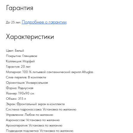
Гарантия
Подробнее о гарантии
До 25 лет.
.
Характеристики
Цвет: Белый
Покрытие: Глянцевое
Коллекция: Морфей
Гарантия: 20 лет
Материал: 100 % литьевой сантехнический акрилл Altuglas
Слив-перелив: В комплекте
Ориентация: Универсальная
Форма: Радиусная
Размер: 190х90 см
Объем: 315 л
Экран: Фронтальный экран в комплекте
Система гидромассажа: Установка по желанию
Управление: Любое по желанию
Аэромассаж: Установка по желанию
Ароматерапия: Установка по желанию
Подводная подсветка: Установка по желанию