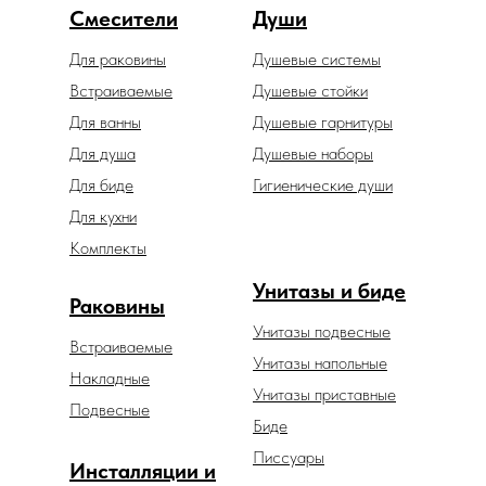
Смесители
Души
Для раковины
Душевые системы
Встраиваемые
Душевые стойки
Для ванны
Душевые гарнитуры
Для душа
Душевые наборы
Для биде
Гигиенические души
Для кухни
Комплекты
Унитазы и биде
Раковины
Унитазы подвесные
Встраиваемые
Унитазы напольные
Накладные
Унитазы приставные
Подвесные
Биде
Писсуары
Инсталляции и